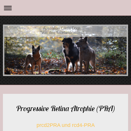
Australian Cattle Dogs
"Von den Saarlandcattles"
Progressive Retina Atrophie (PRA)
prcd2PRA und rcd4-PRA