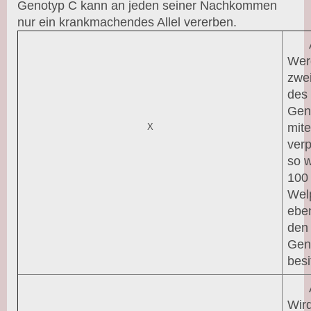
Genotyp C kann an jeden seiner Nachkommen
nur ein krankmachendes Allel vererben.
Wer
zwe
des
Gen
mit
X
verp
so 
100
Wel
eben
den
Gen
besi
Wird