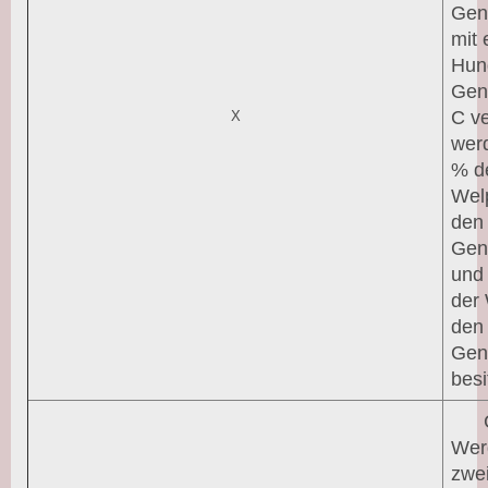
Gen
mit
Hun
Gen
C ve
X
wer
% d
Wel
den
Gen
und
der
den
Gen
besi
Wer
zwe