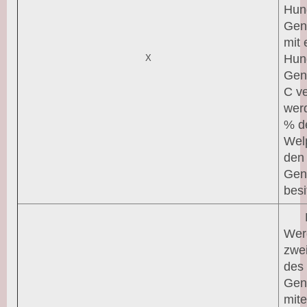
Hun
Gen
mit
Hun
X
Gen
C ve
wer
% d
Wel
den
Gen
besi
Wer
zwe
des
Gen
mit