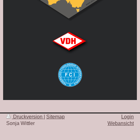
Druckversion
|
Sitemap
Login
Sonja Wittler
Webansicht