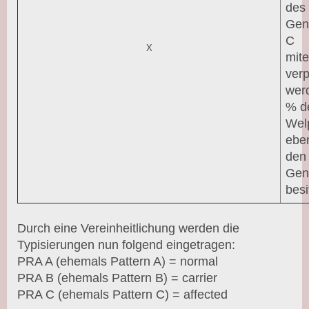
des
Gen
C
X
mit
verp
wer
% d
Wel
eben
den
Gen
besi
Durch eine Vereinheitlichung werden die
Typisierungen nun folgend eingetragen:
PRA A (ehemals Pattern A) = normal
PRA B (ehemals Pattern B) = carrier
PRA C (ehemals Pattern C) = affected