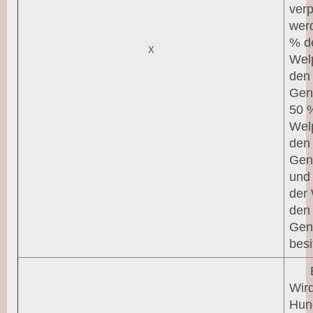
verp
wer
% d
X
Wel
den
Gen
50 
Wel
den
Gen
und
der
den
Gen
besi
Wird
Hun