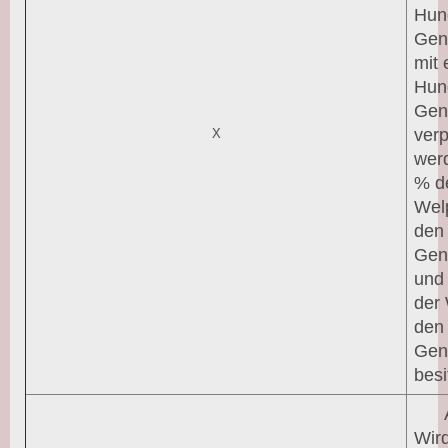
Hun
Gen
mit
Hun
Gen
verp
X
wer
% d
Wel
den
Gen
und
der
den
Gen
besi
Wird